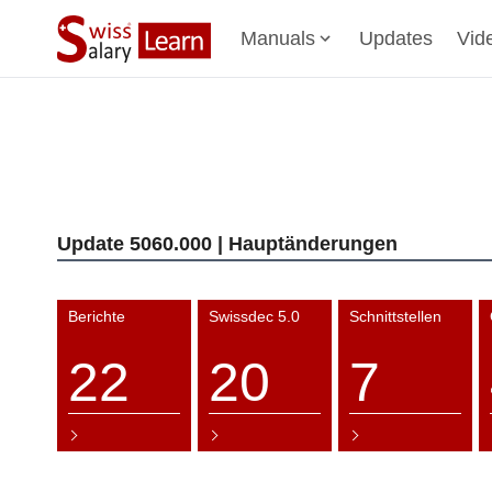
Manuals
Updates
Vid
Update 5060.000 | Hauptänderungen
Berichte
Swissdec 5.0
Schnittstellen
22
20
7