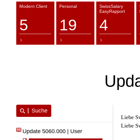
Modern Client
Personal
SwissSalary
EasyRapport
5
19
4
Upda