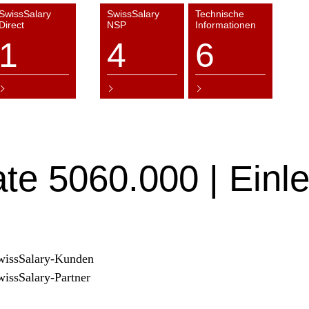
SwissSalary
SwissSalary
Technische
Direct
NSP
Informationen
1
4
6
te 5060.000 | Einle