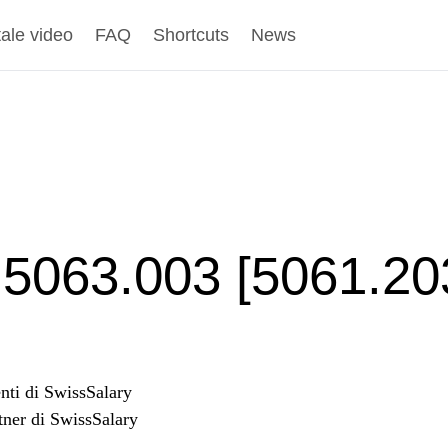
tale video
FAQ
Shortcuts
News
5063.003 [5061.203