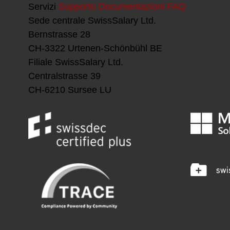
Servizi
Supporto
Documentazioni
FAQ
Sede centrale
SwissSalary Ltd.
Bernstrasse 28
CH-3322 Urtenen-Schönbühl BE
Filiale
SwissSalary Ltd.
Centralstrasse 39
CH-6210 Sursee LU