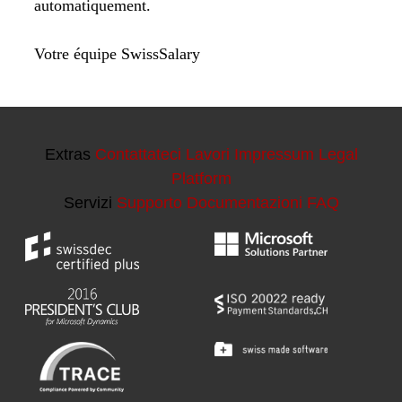
Extras
Contattateci
Lavori
Impressum
Legal
Platform
Servizi
Supporto
Documentazioni
FAQ