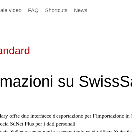
tale video
FAQ
Shortcuts
News
tandard
rmazioni su SwissS