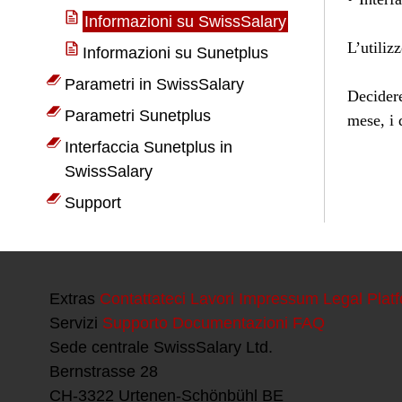
Extras
Contattateci
Lavori
Impressum
Legal Plat
Servizi
Supporto
Documentazioni
FAQ
Sede centrale
SwissSalary Ltd.
Bernstrasse 28
CH-3322 Urtenen-Schönbühl BE