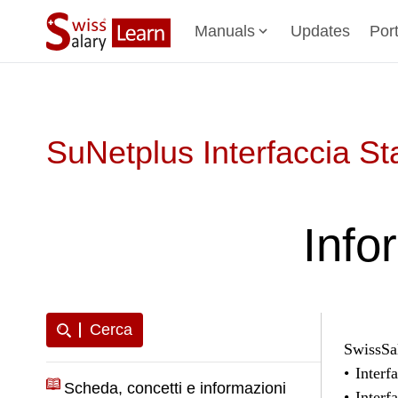
Manuals
Updates
Por
SuNetplus Interfaccia S
Info