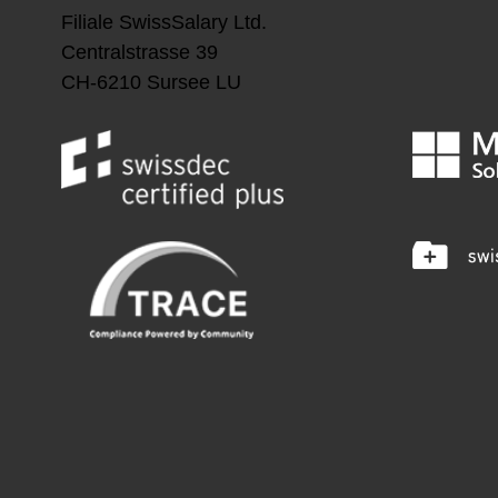
Filiale
SwissSalary Ltd.
Centralstrasse 39
CH-6210 Sursee LU