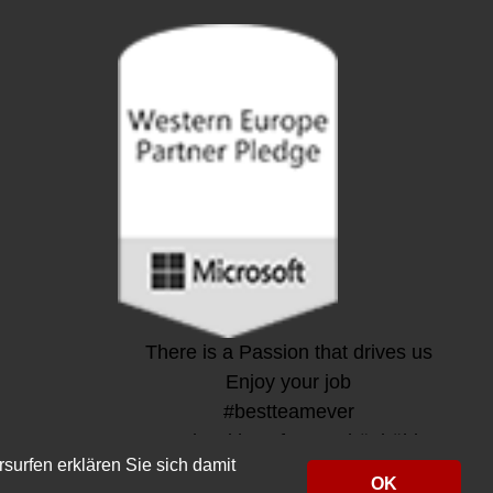
There is a Passion that drives us
Enjoy your job
#bestteamever
Made with
from Schönbühl
surfen erklären Sie sich damit
Made with
from Sursee
OK