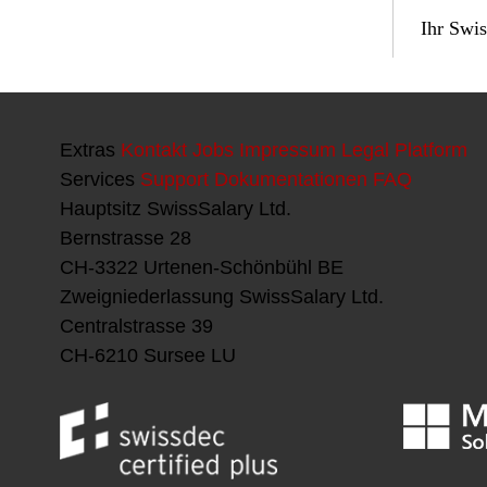
Extras
Kontakt
Jobs
Impressum
Legal Platform
Services
Support
Dokumentationen
FAQ
Hauptsitz
SwissSalary Ltd.
Bernstrasse 28
CH-3322 Urtenen-Schönbühl BE
Zweigniederlassung
SwissSalary Ltd.
Centralstrasse 39
CH-6210 Sursee LU