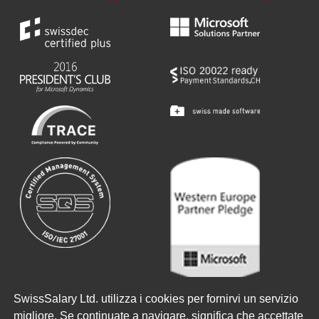
Copyright ©
2026
SwissSalary Ltd.
SwissSalary Ltd. utilizza i cookies per fornirvi un servizio
migliore. Se continuate a navigare, significa che accettate