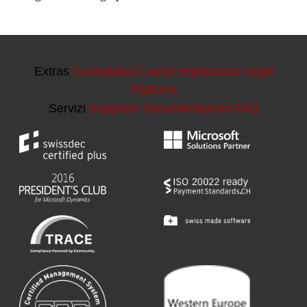
Extras
Contattateci
Lavori
Impressum
Legal
Platform
Servizi
Supporto
Documentazioni
FAQ