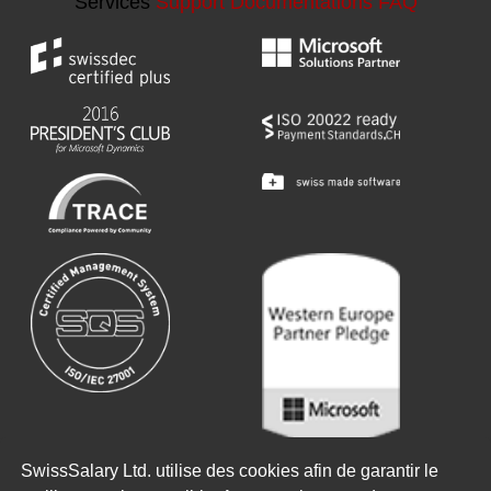
Services
Support
Documentations
FAQ
Copyright ©
2026
SwissSalary Ltd.
SwissSalary Ltd. utilise des cookies afin de garantir le