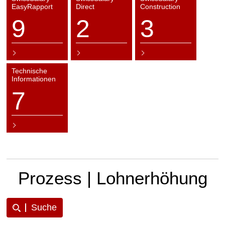
EasyRapport
Direct
Construction
9
2
3
Technische
Informationen
7
Prozess | Lohnerhöhung