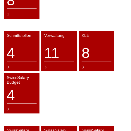
8
Schnittstellen
Verwaltung
KLE
4
11
8
SwissSalary
Budget
4
SwissSalary
SwissSalary
SwissSalary