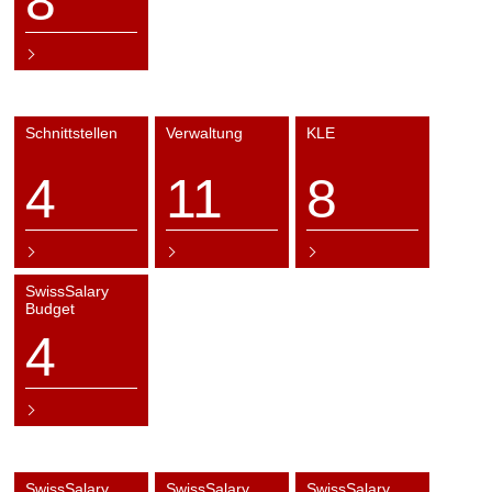
8
Schnittstellen
Verwaltung
KLE
4
11
8
SwissSalary
Budget
4
SwissSalary
SwissSalary
SwissSalary