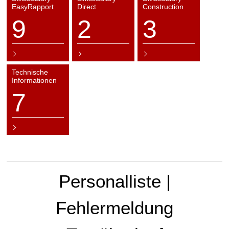
EasyRapport
Direct
Construction
9
2
3
Technische
Informationen
7
Personalliste |
Fehlermeldung