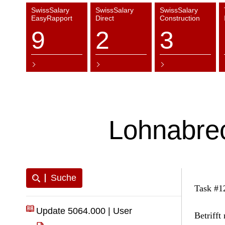
SwissSalary
SwissSalary
SwissSalary
EasyRapport
Direct
Construction
9
2
3
Lohnabre