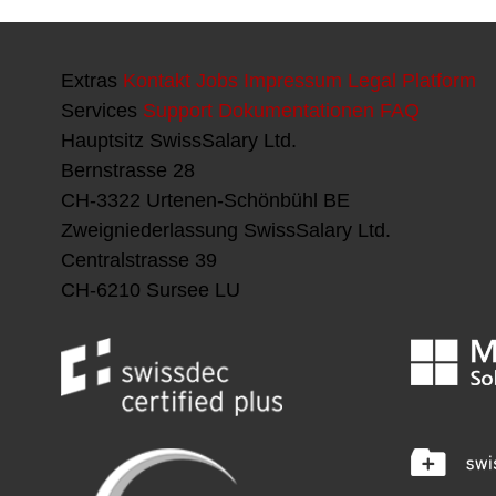
Extras
Kontakt
Jobs
Impressum
Legal Platform
Services
Support
Dokumentationen
FAQ
Hauptsitz
SwissSalary Ltd.
Bernstrasse 28
CH-3322 Urtenen-Schönbühl BE
Zweigniederlassung
SwissSalary Ltd.
Centralstrasse 39
CH-6210 Sursee LU