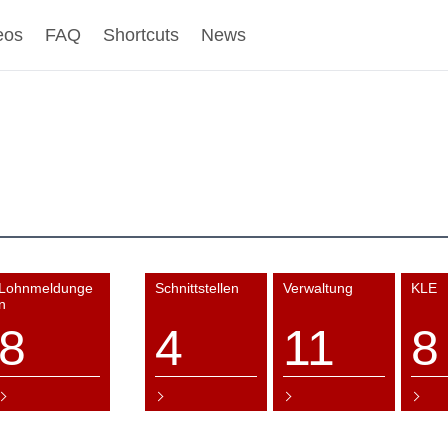
eos
FAQ
Shortcuts
News
Lohnmeldunge
Schnittstellen
Verwaltung
KLE
n
8
4
11
8