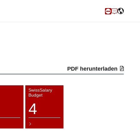
PDF herunterladen
SwissSalary
Budget
4