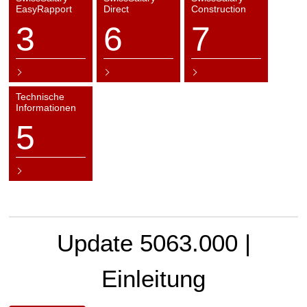
EasyRapport
Direct
Construction
3
6
7
Technische
Informationen
5
Update 5063.000 |
Einleitung