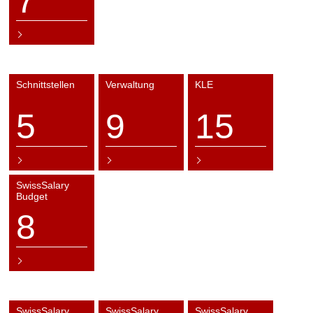
7
Schnittstellen
Verwaltung
KLE
5
9
15
SwissSalary
Budget
8
SwissSalary
SwissSalary
SwissSalary