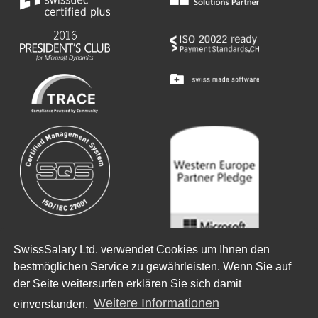
SwissSalary Ltd. verwendet Cookies um Ihnen den
Copyright ©
2026
SwissSalary Ltd.
bestmöglichen Service zu gewährleisten. Wenn Sie auf
der Seite weitersurfen erklären Sie sich damit
There is a Passion that drives us
Weitere Informationen
einverstanden.