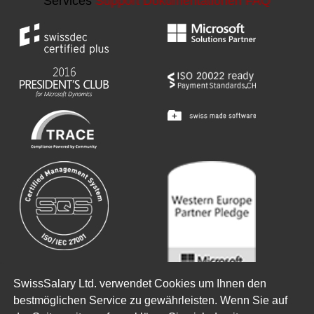
Services
Support
Dokumentationen
FAQ
SwissSalary Ltd. verwendet Cookies um Ihnen den
Copyright ©
2026
SwissSalary Ltd.
bestmöglichen Service zu gewährleisten. Wenn Sie auf